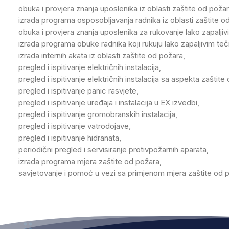
obuka i provjera znanja uposlenika iz oblasti zaštite od požar
izrada programa osposobljavanja radnika iz oblasti zaštite o
obuka i provjera znanja uposlenika za rukovanje lako zapalji
izrada programa obuke radnika koji rukuju lako zapaljivim te
izrada internih akata iz oblasti zaštite od požara,
pregled i ispitivanje električnih instalacija,
pregled i ispitivanje električnih instalacija sa aspekta zaštite 
pregled i ispitivanje panic rasvjete,
pregled i ispitivanje uređaja i instalacija u EX izvedbi,
pregled i ispitivanje gromobranskih instalacija,
pregled i ispitivanje vatrodojave,
pregled i ispitivanje hidranata,
periodični pregled i servisiranje protivpožarnih aparata,
izrada programa mjera zaštite od požara,
savjetovanje i pomoć u vezi sa primjenom mjera zaštite od 