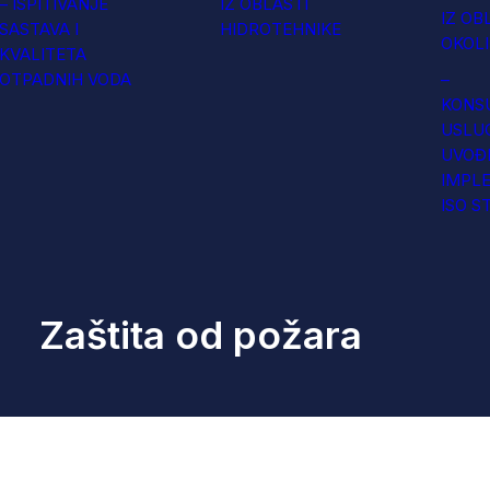
– ISPITIVANJE
IZ OBLASTI
IZ OB
SASTAVA I
HIDROTEHNIKE
OKOL
KVALITETA
OTPADNIH VODA
–
KONS
USLU
UVOĐE
IMPL
ISO S
Zaštita od požara