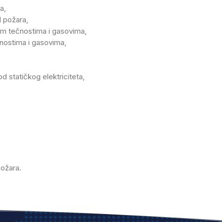
a,
d požara,
vim tečnostima i gasovima,
čnostima i gasovima,
od statičkog elektriciteta,
požara.