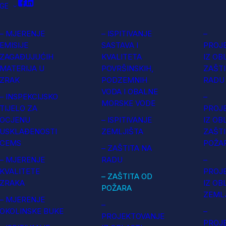
GE
– MJERENJE
– ISPITIVANJE
–
EMISIJE
SASTAVA I
PROJ
ZAGAĐUJUĆIH
KVALITETA
IZ OB
MATERIJA U
POVRŠINSKIH,
ZAŠTI
ZRAK
PODZEMNIH
RADU
VODA I OBALNE
– INSPEKCIJSKO
–
MORSKE VODE
TIJELO ZA
PROJ
OCJENU
– ISPITIVANJE
IZ OB
USKLAĐENOSTI
ZEMLJIŠTA
ZAŠTI
CEMS
POŽA
– ZAŠTITA NA
– MJERENJE
RADU
–
KVALITETE
PROJ
– ZAŠTITA OD
ZRAKA
IZ OB
POŽARA
ZEML
– MJERENJE
–
OKOLINSKE BUKE
–
PROJEKTOVANJE
PROJ