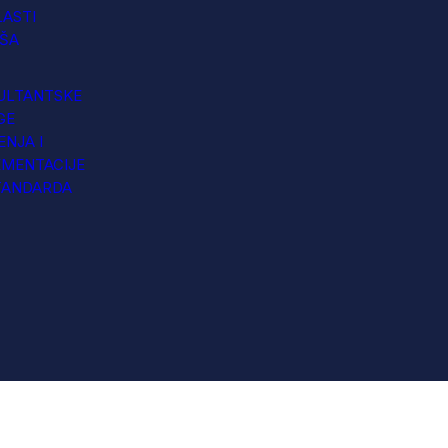
LASTI
IŠA
ULTANTSKE
GE
NJA I
EMENTACIJE
TANDARDA